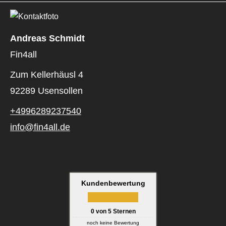
Andreas Schmidt
Fin4all
Zum Kellerhäusl 4
92289 Usensollen
+4996289237540
info@fin4all.de
Kundenbewertung
0
von
5
Sternen
noch keine Bewertung