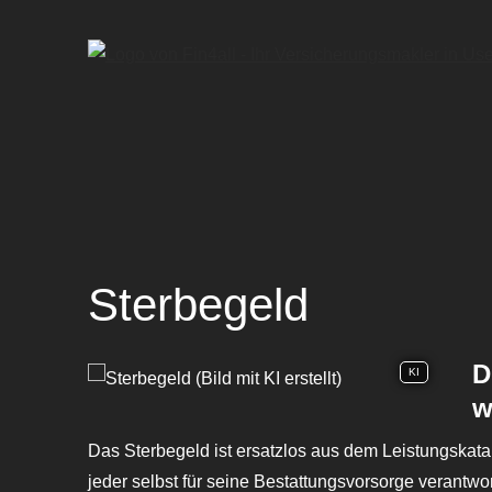
Ster­be­geld
D
KI
w
Das Ster­be­geld ist ersatzlos aus dem Leistungskat
jeder selbst für seine Be­stat­tungs­vor­sor­ge veran